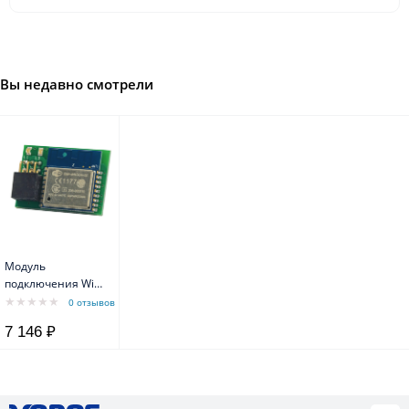
Вы недавно смотрели
Модуль
подключения Wi-
Fi для инвертора
0 отзывов
Nettuno- блок
7 146 ₽
питания 5В
постоянного тока