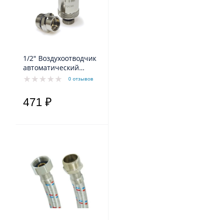
1/2" Воздухоотводчик
автоматический
компактный с
0 отзывов
запорным клапаном
хромированный
471 ₽