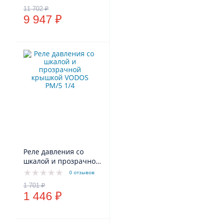
мембрана EPDM SE.FA
Italy)
9 947 ₽
Реле давления со
шкалой и прозрачной
крышкой VODOS PM/5
0 отзывов
1/4" - F 250V 16A(10A)
IP44
1 446 ₽