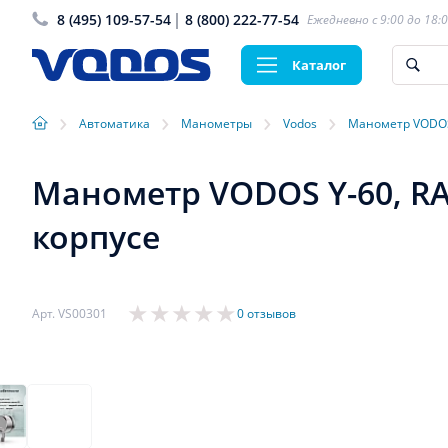
8 (495) 109-57-54
8 (800) 222-77-54
Ежедневно с 9:00 до 18:
Каталог
›
›
›
›
Автоматика
Манометры
Vodos
Манометр VODOS 
Манометр VODOS Y-60, RAD
корпусе
Арт. VS00301
0 отзывов