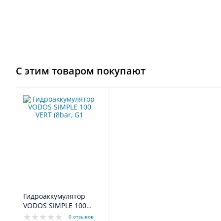
С этим товаром покупают
Гидроаккумулятор
VODOS SIMPLE 100
VERT (8bar, G1", +99°C,
0 отзывов