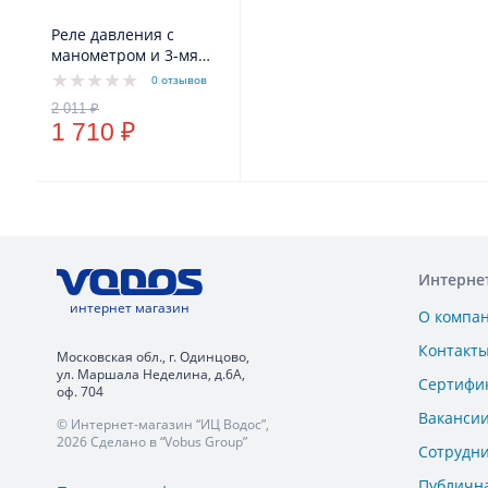
Реле давления с
манометром и 3-мя
соединениями VODOS
0 отзывов
PM53W 1" - LMxFxF 1-5
бар 16А, усиленные
1 710 ₽
стальные кольца
Интерне
интернет магазин
О компа
Контакт
Московская обл., г. Одинцово,
ул. Маршала Неделина, д.6А,
Сертифи
оф. 704
Ваканси
© Интернет-магазин “ИЦ Водос”,
2026 Сделано в “Vobus Group”
Сотрудн
Публичн