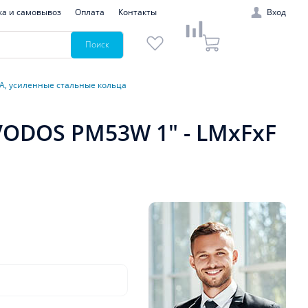
ка и самовывоз
Оплата
Контакты
Вход
Поиск
6А, усиленные стальные кольца
VODOS PM53W 1" - LMxFxF