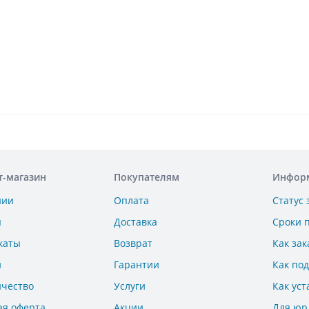
т-магазин
Покупателям
Инфор
нии
Оплата
Статус 
ы
Доставка
Сроки 
каты
Возврат
Как зак
и
Гарантии
Как по
ичество
Услуги
Как уст
ая оферта
Акции
Для юр