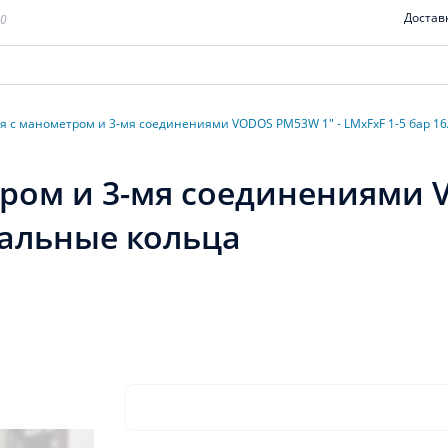
Достав
00
я с манометром и 3-мя соединениями VODOS PM53W 1" - LMxFxF 1-5 бар 1
ром и 3-мя соединениями 
тальные кольца