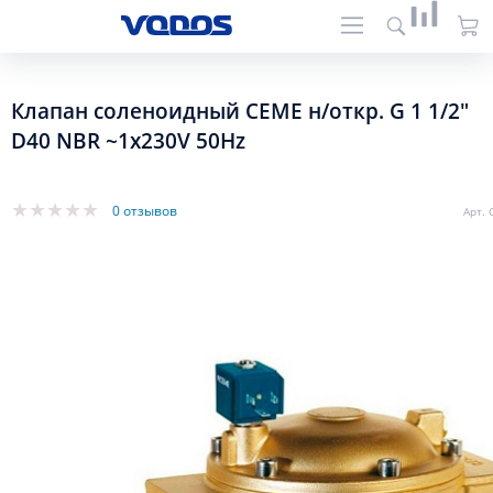
Клапан соленоидный CEME н/откр. G 1 1/2"
D40 NBR ~1x230V 50Hz
0 отзывов
Арт.