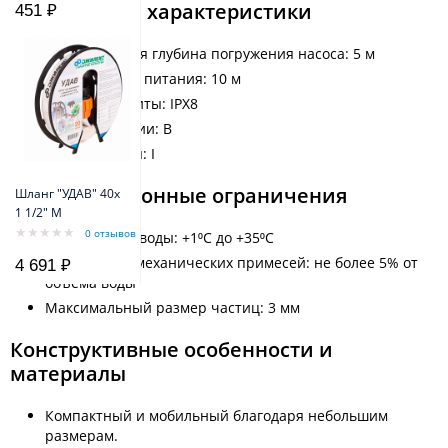
Технические характеристики
451 ₽
Максимальная глубина погружения насоса: 5 м
Длина кабеля питания: 10 м
Степень защиты: IPX8
Класс изоляции: B
Класс защиты: I
Эксплуатационные ограничения
Шланг "УДАВ" 40х
1 1/2" M
0 отзывов
Температура воды: +1⁰С до +35⁰С
Содержание механических примесей: не более 5% от
4 691 ₽
объема воды
Максимальный размер частиц: 3 мм
Конструктивные особенности и
материалы
Компактный и мобильный благодаря небольшим
размерам.