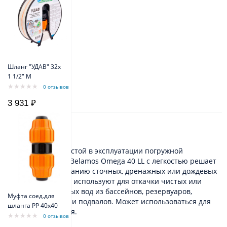
Шланг "УДАВ" 32х
1 1/2" M
0 отзывов
3 931 ₽
Описание
Компактный и простой в эксплуатации погружной
дренажный насос Belamos Omega 40 LL с легкостью решает
задачи по откачиванию сточных, дренажных или дождевых
вод. Данный насос используют для откачки чистых или
слегка загрязненных вод из бассейнов, резервуаров,
Муфта соед.для
погребов, канав или подвалов. Может использоваться для
шланга РР 40х40
полива и орошения.
0 отзывов