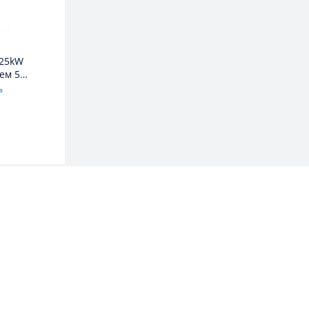
,25kW
ем 5
в