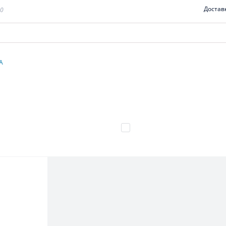
Достав
00
A