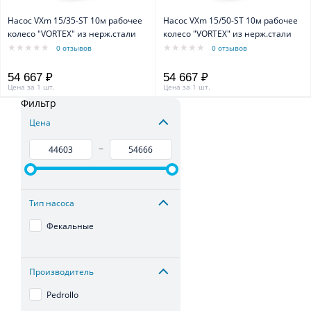
Насос VXm 15/35-ST 10м рабочее
Насос VXm 15/50-ST 10м рабочее
колесо "VORTEX" из нерж.стали
колесо "VORTEX" из нерж.стали
0 отзывов
0 отзывов
54 667 ₽
54 667 ₽
Цена за 1 шт.
Цена за 1 шт.
Фильтр
Цена
–
Тип насоса
Фекальные
Производитель
Pedrollo