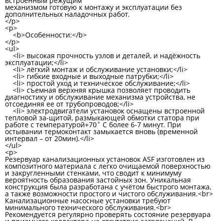
встроенным режущим
механизмом готовую к монтажу и эксплуатации без
дополнительных наладочных работ.
</p>
<p>
<b>Особенности:</b>
</p>
<ul>
<li> высокая прочность узлов и деталей, и надёжность
эксплуатации;</li>
<li> лёгкий монтаж и обслуживание установки;</li>
<li> гибкие входные и выходные патрубки;</li>
<li> простой уход и техническое обслуживание;</li>
<li> съемная верхняя крышка позволяет проводить
диагностику и обслуживание механизма устройства, не
отсоединяя ее от трубопроводов;</li>
<li> электродвигатели установок оснащены встроенной
тепловой за-щитой, размыкающей обмотки статора при
работе с температурой+70˚ C более 6-7 минут. При
остывании термоконтакт замыкается вновь (временной
интервал – от 20мин).</li>
</ul>
<p>
Резервуар канализационных установок ASF изготовлен из
композитного материала с легко очищаемой поверхностью
и закругленными стенками, что сводит к минимуму
вероятность образования застойных зон. Уникальная
конструкция была разработана с учётом быстрого монтажа,
а также возможности простого и чистого обслуживания.<br>
Канализационные насосные установки требуют
минимального технического обслуживания.<br>
Рекомендуется регулярно проверять состояние резервуара