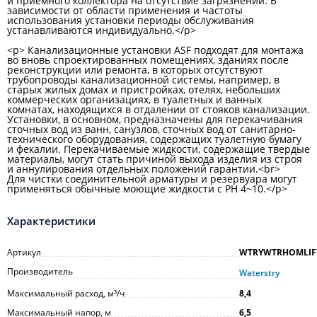
и приемного коллектора на отсутствие загрязнений. В
зависимости от области применения и частоты
использования установки периоды обслуживания
устанавливаются индивидуально.</p>
<p> Канализационные установки ASF подходят для монтажа
во вновь спроектированных помещениях, зданиях после
реконструкции или ремонта, в которых отсутствуют
трубопроводы канализационной системы, например, в
старых жилых домах и пристройках, отелях, небольших
коммерческих организациях, в туалетных и ванных
комнатах, находящихся в отдалении от стояков канализации.
Установки, в основном, предназначены для перекачивания
сточных вод из ванн, санузлов, сточных вод от санитарно-
технического оборудования, содержащих туалетную бумагу
и фекалии. Перекачиваемые жидкости, содержащие твердые
материалы, могут стать причиной выхода изделия из строя
и аннулирования отдельных положений гарантии.<br>
Для чистки соединительной арматуры и резервуара могут
применяться обычные моющие жидкости с PH 4~10.</p>
Характеристики
Артикул
WTRYWTRHOMLIF
Производитель
Waterstry
Максимальный расход, м³/ч
8,4
Максимальный напор, м
6,5