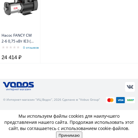
Насос FANCY CM
2-6 0,75 кВт IE3 (G
1"/G1" 0,75кВт
0 отзывов
3x380B, AISI304,
24 414 ₽
-10°C and +120°C,
VITON)
интернет магазин
© Интернет-магазин “ИЦ Водос”, 2026 Сделано в “Vobus Group”
Мы используем файлы cookies для наилучшего
представления нашего сайта. Продолжая использовать этот
сайт, вы соглашаетесь с использованием cookie-файлов.
Принимаю