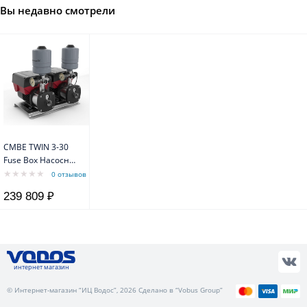
Вы недавно смотрели
CMBE TWIN 3-30
Fuse Box Насосная
установка CMBE
0 отзывов
TWIN c питанием
239 809 ₽
через клеммные
колодки
электродвигателей
насосов Grundfos
интернет магазин
© Интернет-магазин “ИЦ Водос”, 2026 Сделано в “Vobus Group”