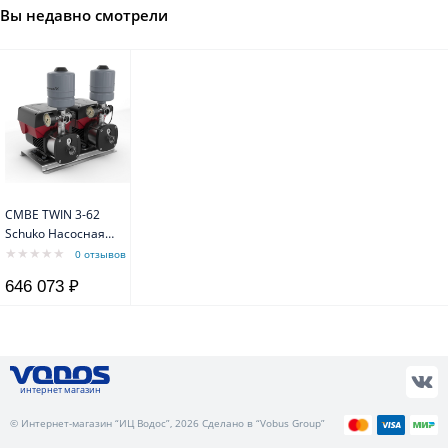
Вы недавно смотрели
CMBE TWIN 3-62
Schuko Насосная
установка CMBE
0 отзывов
TWIN с
646 073 ₽
предустановленной
вилкой Schuko на
каждом насосе с
кабелем 1,5 м
Grundfos
интернет магазин
© Интернет-магазин “ИЦ Водос”, 2026 Сделано в “Vobus Group”