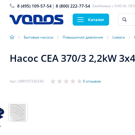
8 (495) 109-57-54
8 (800) 222-77-54
Ежедневно с 9:00 до 18:
Каталог
›
›
›
›
Бытовые насосы
Повышения давления
Lowara
Насос CEA 370/3 2,2kW 3x
Арт. LWR107330240
0 отзывов