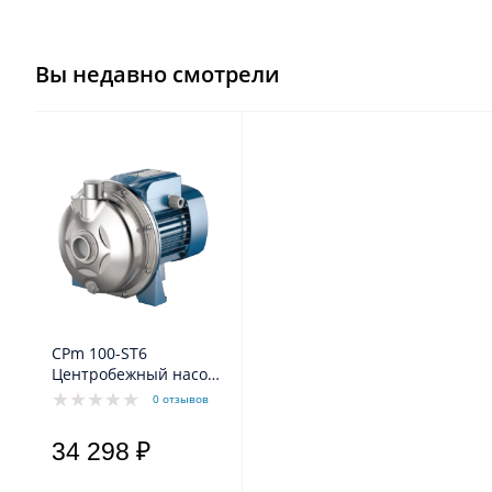
Вы недавно смотрели
CPm 100-ST6
Центробежный насос
из нержавеющей
0 отзывов
стали AISI 316L
34 298 ₽