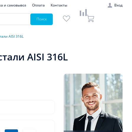
ка и самовывоз
Оплата
Контакты
Вход
Поиск
али AISI 316L
али AISI 316L