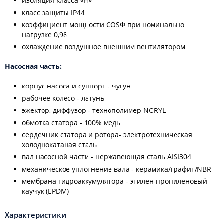
изоляция класса «H»
класс защиты IP44
коэффициент мощности COSФ при номинально
нагрузке 0,98
охлаждение воздушное внешним вентилятором
Насосная часть:
корпус насоса и суппорт - чугун
рабочее колесо - латунь
эжектор, диффузор - технополимер NORYL
обмотка статора - 100% медь
сердечник статора и ротора- электротехническая
холоднокатаная сталь
вал насосной части - нержавеющая сталь АISI304
механическое уплотнение вала - керамика/графит/NВR
мембрана гидроаккумулятора - этилен-пропиленовый
каучук (EPDM)
Характеристики