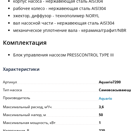
корпус насоса - нержавеющая сталь AISl304
рабочее колесо - нержавеющая сталь AISl304
эжектор, диффузор - технополимер NORYL
вал насосной части - нержавеющая сталь AISl304
механическое уплотнение вала - керамика/графит/NВR
Комплектация
Блок управления насосом PRESSCONTROL ТУРЕ III
Характеристики
Артикул
Aquario7200
Тип насоса
Самовсасывающ
Производитель
Aquario
Максимальный расход, м³/ч
3,6
Максимальный напор, м
50
Максимальная мощность, кВт
1
Напряжение, В
220