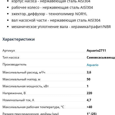
корпус насоса - нержавеющая сталь AISl304
рабочее колесо - нержавеющая сталь AISl304
эжектор, диффузор - технополимер NORYL
вал насосной части - нержавеющая сталь AISl304
механическое уплотнение вала - керамика/графит/NВR
Характеристики
Артикул
Aquario2711
Тип насоса
Самовсасывающ
Производитель
Aquario
Максимальный расход, м³/ч
3,6
Максимальный напор, м
50
Максимальная мощность, кВт
1
Напряжение, В
220
Номинальный ток, А
4,7
Максимальная рабочая температура, °С
+40
Размер присоединения, дюймы (мм)
1ʺ (25)