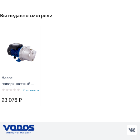
Вы недавно смотрели
Насос
поверхностный
AJS-100A
0 отзывов
нержавеющий
23 076 ₽
корпус Aquario
интернет магазин