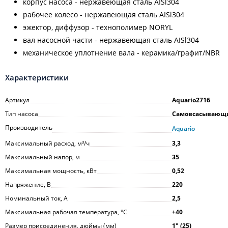
корпус насоса - нержавеющая сталь AISl304
рабочее колесо - нержавеющая сталь AISl304
эжектор, диффузор - технополимер NORYL
вал насосной части - нержавеющая сталь AISl304
механическое уплотнение вала - керамика/графит/NВR
Характеристики
Артикул
Aquario2716
Тип насоса
Самовсасывающ
Производитель
Aquario
Максимальный расход, м³/ч
3,3
Максимальный напор, м
35
Максимальная мощность, кВт
0,52
Напряжение, В
220
Номинальный ток, А
2,5
Максимальная рабочая температура, °С
+40
Размер присоединения, дюймы (мм)
1ʺ (25)