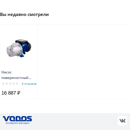
Вы недавно смотрели
Насос
поверхностный
AJS-60A
0 отзывов
нержавеющий
16 887 ₽
корпус Aquario
интернет магазин