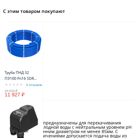
С этим товаром покупают
Труба ПНД 32
ПЭ100 Pn16 SDR11
(бухта 100м)
0 отзывов
(синий цвет)
11 927 ₽
VODOS Standart
Описание
Насосы серии ASP предназначены для перекачивания
чистой пресной холодной воды с нейтральным уровнем pH
из скважин внутренним диаметром не менее 85мм. С
некоторыми ограничениями допускается подача воды из