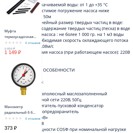
Температура перекачиваемой воды: от 1 до +35 °С
Максимально допустимое погружение насоса ниже
поверхности воды: 50м
Максимальный линейный размер твердых частиц в воде:
0,5мм Допустимое содержание твердых частиц (песка) в воде
Муфта
без заклинивания насоса : не более 1 000 гр. на 1 м3 воды
термоусадочная
Максимальная необходимая скорость охлаждающего потока
МТК 3x4,0 мм -
0 отзывов
вдоль двигателя: 0,08м/с
3x6,0мм
Напряжение питания насоса (при работающем насосе): 220В
1 149 ₽
(+6%; -10%).
КОНСТРУКТИВНЫЕ ОСОБЕННОСТИ
ЭЛЕТРОДВИГАТЕЛЬ:
- асинхронный двухполюсный маслозаполненный
- питание от 1-фазной сети 220В, 50Гц
- встроенный в двигатель пусковой конденсатор
Манометр
- встроенный термопредохранитель
радиальный 6 бар
- изоляция класса «В»
TIM Y-50-6bar
0 отзывов
- класс защиты lp68
373 ₽
- коэффициент мощности СОSФ при номинальной нагрузке