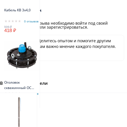
Отзывы и оценки
Кабель КВ 3х4,0
0 отзывов
Для добавления отзыва необходимо войти под своей
учётной записью или зарегистрироваться.
418 ₽
Будьте первым! Делитесь опытом и помогите другим
сделать выбор. Нам важно мнение каждого покупателя.
Спасибо!
Оголовок
Вы недавно смотрели
скважинный ОСП
130-140/32
0 отзывов
пластиковый
990 ₽