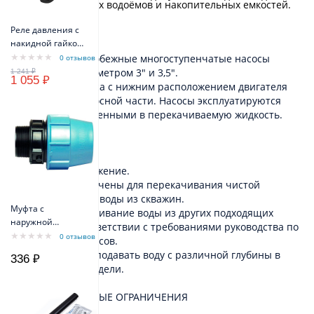
колодцев, открытых водоёмов и накопительных емкостей.
ТИП
Реле давления с
накидной гайкой
VODOS PM/5 1/4" -
Погружные центробежные многоступенчатые насосы
0 отзывов
FG 16A(10A) IP44
номинальным диаметром 3" и 3,5".
1 055 ₽
Конструкция насоса с нижним расположением двигателя
относительно насосной части. Насосы эксплуатируются
полностью погруженными в перекачиваемую жидкость.
ПРИМЕНЕНИЕ
Бытовое водоснабжение.
Насосы предназначены для перекачивания чистой
холодной пресной воды из скважин.
Муфта с
Возможно перекачивание воды из других подходящих
наружной
источников в соответствии с требованиями руководства по
резьбой D32/R1
0 отзывов
эксплуатации насосов.
PN10PPE
Насосы способны подавать воду с различной глубины в
336 ₽
зависимости от модели.
ЭКСПЛУАТАЦИОННЫЕ ОГРАНИЧЕНИЯ