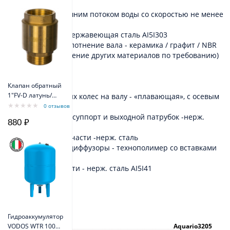
0,93 - 0,96
- охлаждение внешним потоком воды со скоростью не менее
0,08 м/с
- вал двигателя - нержавеющая сталь АI5I303
- механическое уплотнение вала - керамика / графит / NBR
(возможно применение других материалов по требованию)
НАСОСНАЯ ЧАСТЬ:
Клапан обратный
1"FV-D латунь/
- установка рабочих колес на валу - «плавающая», с осевым
внеш резьба
перемещением
0 отзывов
Belamos
- соединительный суппорт и выходной патрубок -нерж.
880 ₽
сталь
- гильза насосной части -нерж. сталь
- рабочие колеса, диффузоры - технополимер со вставками
из нерж. стали
- вал насосной части - нерж. сталь АI5I41
Характеристики
Гидроаккумулятор
Артикул
VODOS WTR 100
Aquario3205