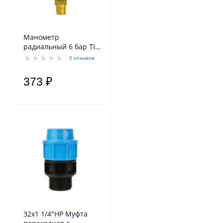
Манометр
радиальный 6 бар TIM
Y-50-6bar
0 отзывов
373 ₽
32х1 1/4"НР Муфта