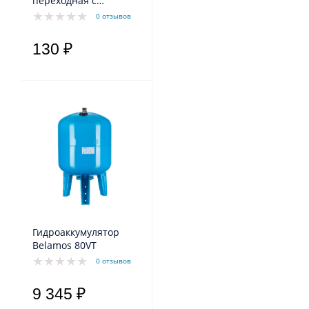
переходная с
наружной резьбой
0 отзывов
130 ₽
Гидроаккумулятор
Belamos 80VT
0 отзывов
9 345 ₽