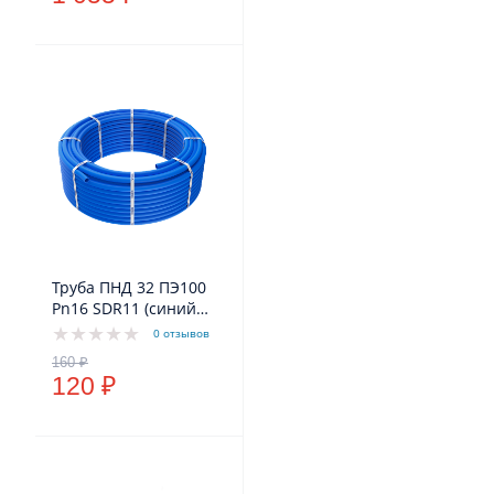
Труба ПНД 32 ПЭ100
Pn16 SDR11 (синий
цвет) VODOS Standart
0 отзывов
120 ₽