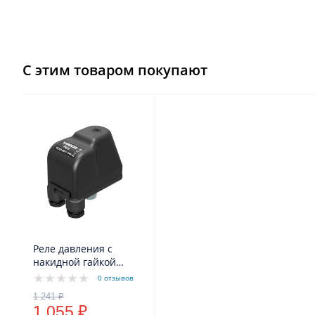
С этим товаром покупают
Реле давления с
накидной гайкой
VODOS PM/5 1/4" - FG
0 отзывов
16A(10A) IP44
1 055 ₽