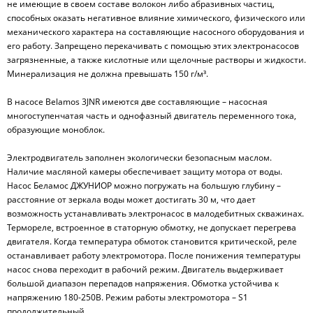
не имеющие в своем составе волокон либо абразивных частиц,
способных оказать негативное влияние химического, физического или
механического характера на составляющие насосного оборудования и
его работу. Запрещено перекачивать с помощью этих электронасосов
загрязненные, а также кислотные или щелочные растворы и жидкости.
Минерализация не должна превышать 150 г/м³.
В насосе Belamos 3JNR имеются две составляющие – насосная
многоступенчатая часть и однофазный двигатель переменного тока,
образующие моноблок.
Электродвигатель заполнен экологически безопасным маслом.
Наличие масляной камеры обеспечивает защиту мотора от воды.
Насос Беламос ДЖУНИОР можно погружать на большую глубину –
расстояние от зеркала воды может достигать 30 м, что дает
возможность устанавливать электронасос в малодебитных скважинах.
Термореле, встроенное в статорную обмотку, не допускает перегрева
двигателя. Когда температура обмоток становится критической, реле
останавливает работу электромотора. После понижения температуры
насос снова переходит в рабочий режим. Двигатель выдерживает
большой диапазон перепадов напряжения. Обмотка устойчива к
напряжению 180-250В. Режим работы электромотора – S1
продолжительный.