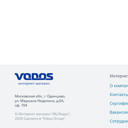
Интерне
интернет магазин
О компа
Контакт
Московская обл., г. Одинцово,
ул. Маршала Неделина, д.6А,
Сертифи
оф. 704
Ваканси
© Интернет-магазин “ИЦ Водос”,
2026 Сделано в “Vobus Group”
Сотрудн