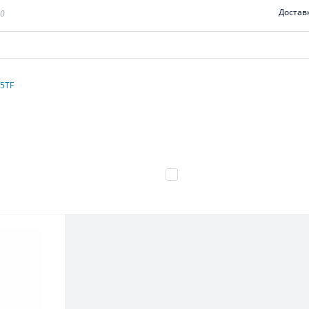
Достав
00
 5TF