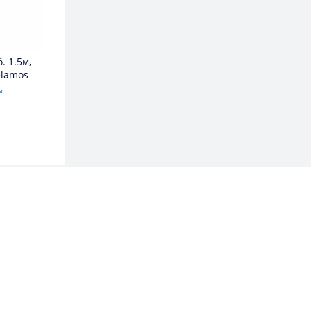
. 1.5м,
elamos
в