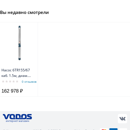
Вы недавно смотрели
Насос 6TR155/67
каб. 1.5м, диам.
140мм, 380В,
0 отзывов
диаметр 146мм
162 978 ₽
Belamos
интернет магазин