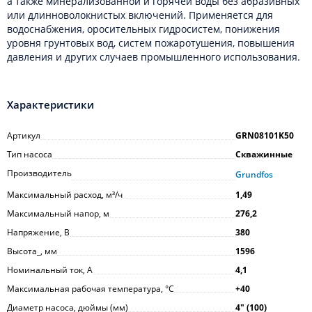
а также минерализованной и горячей воды без абразивных
или длинноволокнистых включений. Применяется для
водоснабжения, оросительных гидросистем, понижения
уровня грунтовых вод, систем пожаротушения, повышения
давления и других случаев промышленного использования.
Характеристики
Артикул
GRN08101K50
Тип насоса
Скважинные
Производитель
Grundfos
Максимальный расход, м³/ч
1,49
Максимальный напор, м
276,2
Напряжение, В
380
Высота_, мм
1596
Номинальный ток, А
4,1
Максимальная рабочая температура, °С
+40
Диаметр насоса, дюймы (мм)
4ʺ (100)