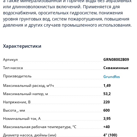
а также минерализованной и горячей воды без абразивных
или длинноволокнистых включений. Применяется для
водоснабжения, оросительных гидросистем, понижения
уровня грунтовых вод, систем пожаротушения, повышения
давления и других случаев промышленного использования.
Характеристики
Артикул
GRN08002B09
Тип насоса
Скважинные
Производитель
Grundfos
Максимальный расход, м³/ч
1,49
Максимальный напор, м
53,2
Напряжение, В
220
Высота_, мм
600
Номинальный ток, А
3,95
Максимальная рабочая температура, °С
+40
Диаметр насоса, дюймы (мм)
4ʺ (100)