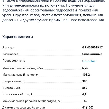
а также минерализованной и горячей воды без абразивных
или длинноволокнистых включений. Применяется для
водоснабжения, оросительных гидросистем, понижения
уровня грунтовых вод, систем пожаротушения, повышения
давления и других случаев промышленного использования.
Характеристики
Артикул
GRN05001K17
Тип насоса
Скважинные
Производитель
Grundfos
Максимальный расход, м³/ч
6,76
Максимальный напор, м
108,2
Напряжение, В
380
Высота_, мм
859
Номинальный ток, А
4,1
Максимальная рабочая температура, °С
+40
Диаметр насоса, дюймы (мм)
4ʺ (100)