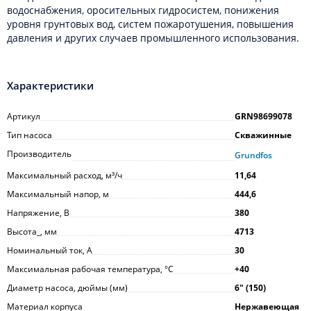
водоснабжения, оросительных гидросистем, понижения
уровня грунтовых вод, систем пожаротушения, повышения
давления и других случаев промышленного использования.
Характеристики
Артикул
GRN98699078
Тип насоса
Скважинные
Производитель
Grundfos
Максимальный расход, м³/ч
11,64
Максимальный напор, м
444,6
Напряжение, В
380
Высота_, мм
4713
Номинальный ток, А
30
Максимальная рабочая температура, °С
+40
Диаметр насоса, дюймы (мм)
6ʺ (150)
Материал корпуса
Нержавеющая