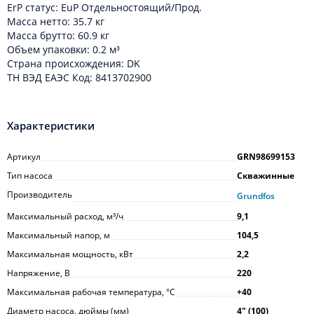
ErP статус: EuP Отдельностоящий/Прод.
Масса нетто: 35.7 кг
Масса брутто: 60.9 кг
Объем упаковки: 0.2 м³
Cтрана происхождения: DK
ТН ВЭД ЕАЭС Код: 8413702900
Характеристики
Артикул
GRN98699153
Тип насоса
Скважинные
Производитель
Grundfos
Максимальный расход, м³/ч
9,1
Максимальный напор, м
104,5
Максимальная мощность, кВт
2,2
Напряжение, В
220
Максимальная рабочая температура, °С
+40
Диаметр насоса, дюймы (мм)
4ʺ (100)