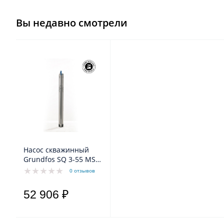
Вы недавно смотрели
Насос скважинный
Grundfos SQ 3-55 MS3
0,7-1,05kW 1x200-240V
0 отзывов
50Hz
52 906 ₽