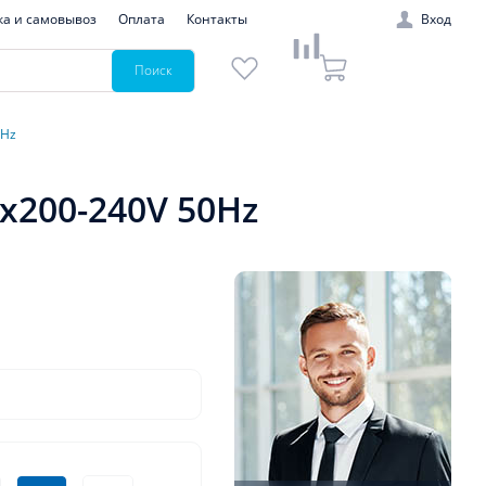
ка и самовывоз
Оплата
Контакты
Вход
Поиск
0Hz
x200-240V 50Hz