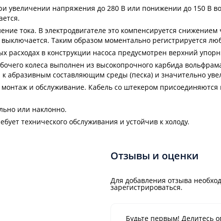
ри увеличении напряжения до 280 В или понижении до 150 В во
ается.
ние тока. В электродвигателе это компенсируется снижением 
и выключается. Таким образом моментально регистрируется люб
ых расходах в конструкции насоса предусмотрен верхний упор
бочего колеса выполнен из высокопрочного карбида вольфрам
 к абразивным составляющим среды (песка) и значительно уве
т монтаж и обслуживание. Кабель со штекером присоединяются
льно или наклонно.
ебует технического обслуживания и устойчив к холоду.
Отзывы и оценки
Для добавления отзыва необход
зарегистрироваться.
Будьте первым! Делитесь о