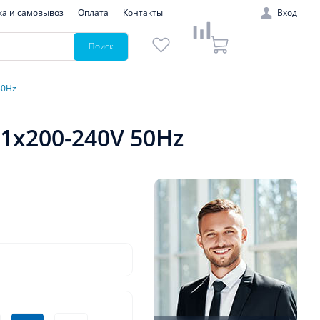
ка и самовывоз
Оплата
Контакты
Вход
Поиск
50Hz
1x200-240V 50Hz