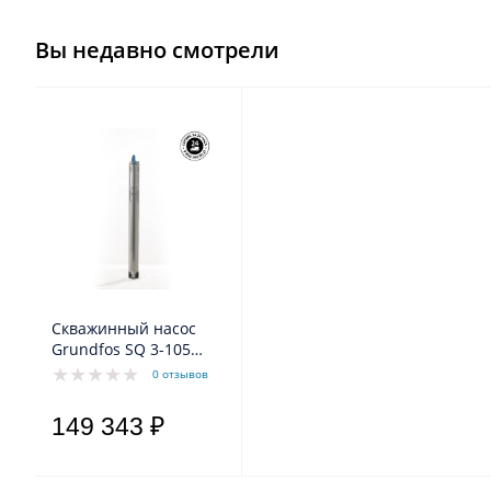
Вы недавно смотрели
Скважинный насос
Grundfos SQ 3-105
MS3 1,1-1,73kW 1x200-
0 отзывов
240V 50Hz
149 343 ₽