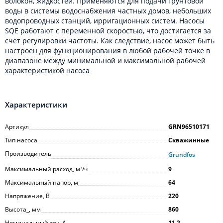
волокон, жидкостей. Применяются для подачи грунтовой
воды в системы водоснабжения частных домов, небольших
водопроводных станций, ирригационных систем. Насосы
SQE работают с переменной скоростью, что достигается за
счет регулировки частоты. Как следствие, насос может быть
настроен для функционирования в любой рабочей точке в
диапазоне между минимальной и максимальной рабочей
характеристикой насоса
Характеристики
Артикул
GRN96510171
Тип насоса
Скважинные
Производитель
Grundfos
Максимальный расход, м³/ч
9
Максимальный напор, м
64
Напряжение, В
220
Высота_, мм
860
Номинальный ток, А
11,2