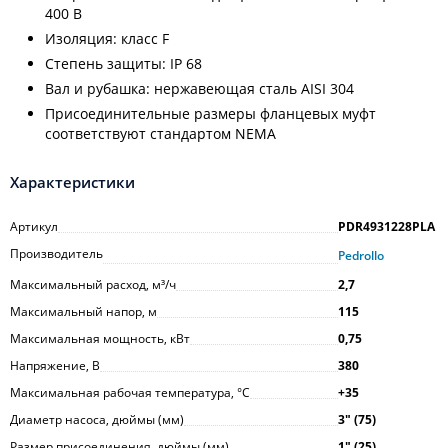
400 В
Изоляция: класс F
Степень защиты: IP 68
Вал и рубашка: нержавеющая сталь AISI 304
Присоединительные размеры фланцевых муфт
соответствуют стандартом NEMA
Характеристики
Артикул
PDR4931228PLA
Производитель
Pedrollo
Максимальный расход, м³/ч
2,7
Максимальный напор, м
115
Максимальная мощность, кВт
0,75
Напряжение, В
380
Максимальная рабочая температура, °С
+35
Диаметр насоса, дюймы (мм)
3ʺ (75)
Размер присоединения, дюймы (мм)
1ʺ (25)