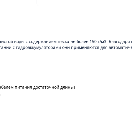
истой воды с содержанием песка не более 150 г/м3. Благодаря
тании с гидроаккумуляторами они применяются для автоматичес
кабелем питания достаточной длины)
м
1