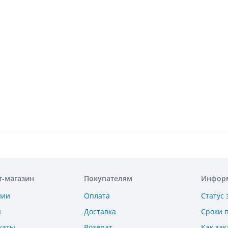
т-магазин
Покупателям
Инфор
нии
Оплата
Статус 
ы
Доставка
Сроки 
каты
Возврат
Как зак