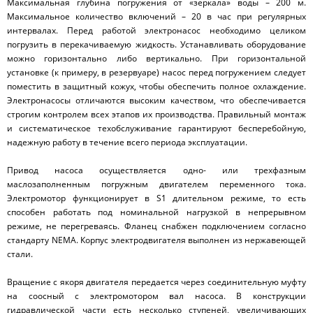
Максимальная глубина погружения от «зеркала» воды – 200 м.
Максимальное количество включений – 20 в час при регулярных
интервалах. Перед работой электронасос необходимо целиком
погрузить в перекачиваемую жидкость. Устанавливать оборудование
можно горизонтально либо вертикально. При горизонтальной
установке (к примеру, в резервуаре) насос перед погружением следует
поместить в защитный кожух, чтобы обеспечить полное охлаждение.
Электронасосы отличаются высоким качеством, что обеспечивается
строгим контролем всех этапов их производства. Правильный монтаж
и систематическое техобслуживание гарантируют бесперебойную,
надежную работу в течение всего периода эксплуатации.
Привод насоса осуществляется одно- или трехфазным
маслозаполненным погружным двигателем переменного тока.
Электромотор функционирует в S1 длительном режиме, то есть
способен работать под номинальной нагрузкой в непрерывном
режиме, не перегреваясь. Фланец снабжен подключением согласно
стандарту NEMA. Корпус электродвигателя выполнен из нержавеющей
стали.
Вращение с якоря двигателя передается через соединительную муфту
на соосный с электромотором вал насоса. В конструкции
гидравлической части есть несколько ступеней, увеличивающих