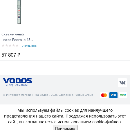
Скважинный
насос Pedrollo 4SR
15/6 N-PD с
0 отзывов
маслозаполненным
57 807 ₽
двигателем 4PD
интернет магазин
© Интернет-магазин “ИЦ Водос”, 2026 Сделано в “Vobus Group”
Мы используем файлы cookies для наилучшего
представления нашего сайта. Продолжая использовать этот
сайт, вы соглашаетесь с использованием cookie-файлов.
Принимаю