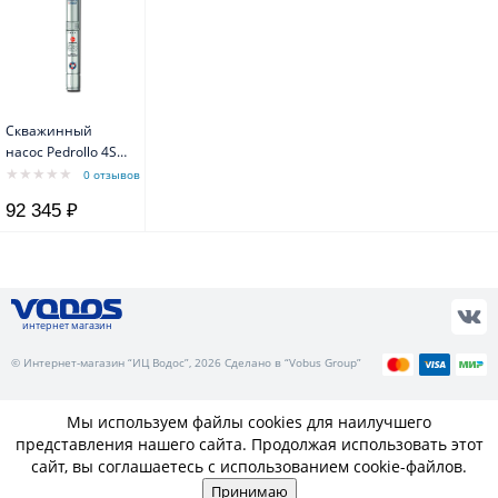
Скважинный
насос Pedrollo 4SR
6/24 F-PD с
0 отзывов
маслозаполненным
92 345 ₽
двигателем 4PD
интернет магазин
© Интернет-магазин “ИЦ Водос”, 2026 Сделано в “Vobus Group”
Мы используем файлы cookies для наилучшего
представления нашего сайта. Продолжая использовать этот
сайт, вы соглашаетесь с использованием cookie-файлов.
Принимаю