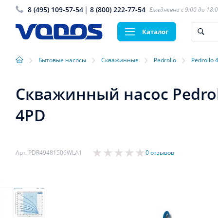
8 (495) 109-57-54
8 (800) 222-77-54
Ежедневно с 9:00 до 18:
Каталог
›
›
›
›
Бытовые насосы
Скважинные
Pedrollo
Pedrollo 
Скважинный насос Pedrol
4PD
Арт. PDR49481506WLA1
0 отзывов