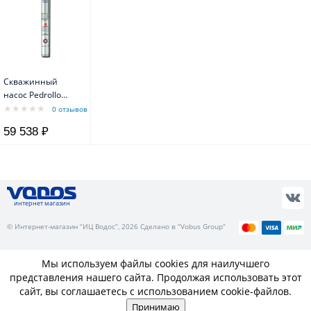
Скважинный
насос Pedrollo
4SRm 1/32 F-PD с
0 отзывов
маслозаполненным
59 538 ₽
двигателем 4PD
интернет магазин
© Интернет-магазин “ИЦ Водос”, 2026 Сделано в “Vobus Group”
Мы используем файлы cookies для наилучшего
представления нашего сайта. Продолжая использовать этот
сайт, вы соглашаетесь с использованием cookie-файлов.
Принимаю