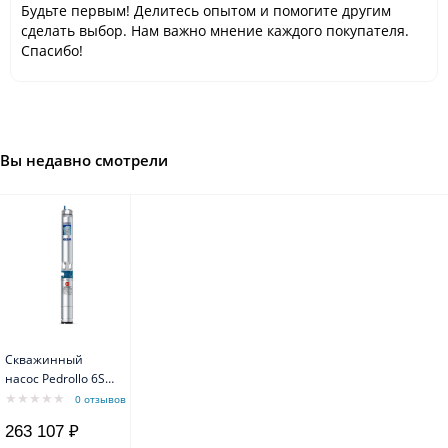
Будьте первым! Делитесь опытом и помогите другим
сделать выбор. Нам важно мнение каждого покупателя.
Спасибо!
Вы недавно смотрели
Скважинный
насос Pedrollo 6SR
18/15-PD с
0 отзывов
маслозаполненным
263 107 ₽
двигателем 6PD