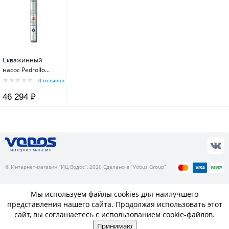
Скважинный
насос Pedrollo
4SRm 2/6 F-PD с
0 отзывов
маслозаполненным
46 294 ₽
двигателем 4PD
интернет магазин
© Интернет-магазин “ИЦ Водос”, 2026 Сделано в “Vobus Group”
Мы используем файлы cookies для наилучшего
представления нашего сайта. Продолжая использовать этот
сайт, вы соглашаетесь с использованием cookie-файлов.
Принимаю