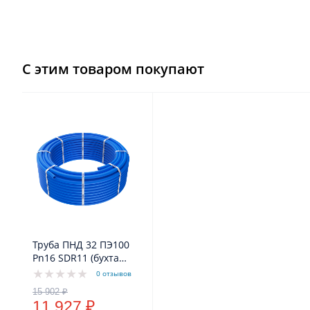
С этим товаром покупают
Труба ПНД 32 ПЭ100
Pn16 SDR11 (бухта
100м) (синий цвет)
0 отзывов
VODOS Standart
11 927 ₽