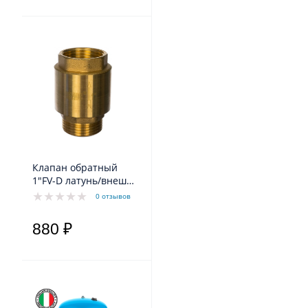
Клапан обратный
1"FV-D латунь/внеш
резьба Belamos
0 отзывов
880 ₽