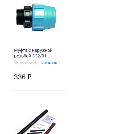
Муфта с наружной
резьбой D32/R1
PN10PPE
0 отзывов
336 ₽