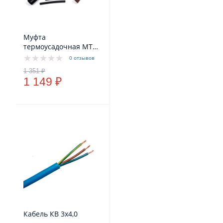
Муфта
термоусадочная МТК
3x4,0 мм - 3x6,0мм
0 отзывов
1 149 ₽
Кабель КВ 3х4,0