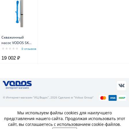
Скважинный
насос VODOS SKU
2-45 с кабелем
0 отзывов
35м, 3х0,75мм2
19 002 ₽
(1х230В, 0,37 кВт,
1")
интернет магазин
© Интернет-магазин “ИЦ Водос”, 2026 Сделано в “Vobus Group”
Мы используем файлы cookies для наилучшего
представления нашего сайта. Продолжая использовать этот
сайт, вы соглашаетесь с использованием cookie-файлов.