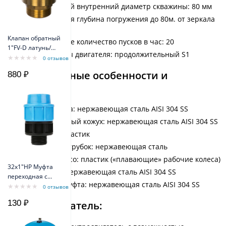
Минимальный внутренний диаметр скважины: 80 мм
Максимальная глубина погружения до 80м. от зеркала
воды
Клапан обратный
Максимальное количество пусков в час: 20
1"FV-D латунь/
Режим работы двигателя: продолжительный S1
внеш резьба
0 отзывов
Belamos
Конструктивные особенности и
880 ₽
материалы:
Корпус насоса: нержавеющая сталь AISI 304 SS
Нагнетательный кожух: нержавеющая сталь AISI 304 SS
Диффузор: пластик
Выходной патрубок: нержавеющая сталь
Рабочее колесо: пластик («плавающие» рабочие колеса)
32х1"НР Муфта
Вал насоса: нержавеющая сталь AISI 304 SS
переходная с
Приводная муфта: нержавеющая сталь AISI 304 SS
наружной
0 отзывов
резьбой
130 ₽
Электродвигатель: