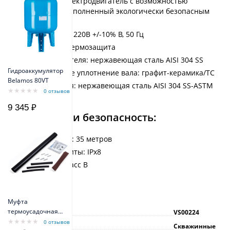
Погружной электродвигатель с возможностью
перемотки, заполненный экологически безопасным
маслом
Однофазный: 220В +/-10% В, 50 Гц
Встроенная термозащита
Корпус двигателя: нержавеющая сталь AISI 304 SS
Гидроаккумулятор
Механическое уплотнение вала: графит-керамика/TC
Belamos 80VT
Вал двигателя: нержавеющая сталь AISI 304 SS-ASTM
0 отзывов
5140
9 345 ₽
Исполнение и безопасность:
Длина кабеля: 35 метров
Степень защиты: IPx8
Изоляция: класс B
Характеристики
Муфта
термоусадочная
Артикул
VS00224
МТК 3x1,5 мм -
0 отзывов
Тип насоса
Скважинные