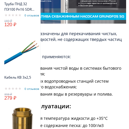
Труба ПНД 32
ПЭ100 Pn16 SDR11
(синий цвет)
0 отзывов
VODOS Standart
120 ₽
Насосы SKU предназначены для перекачивания чистых,
неагрессивных жидкостей, не содержащих твердых частиц
или волокон.
Насосы этой серии применяются:
для перекачивания чистой воды в системах бытового
водоснабжения;
Кабель КВ 3х2,5
для небольших водопроводных станций систем
коммунального водоснабжения;
0 отзывов
для перекачивания воды в резервуары и полива.
279 ₽
Условия эксплуатации:
Максимальная температура жидкости до +35°C
Максимальное содержание песка: до 100г/м3