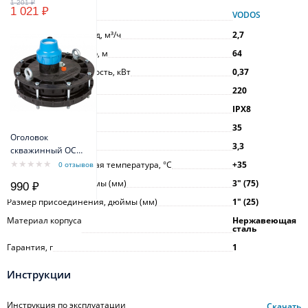
3x2,5мм
1 021 ₽
Производитель
VODOS
Максимальный расход, м³/ч
2,7
Максимальный напор, м
64
Максимальная мощность, кВт
0,37
Напряжение, В
220
Класс защиты
IPX8
Длина кабеля, м
35
Оголовок
Номинальный ток, А
3,3
скважинный ОСП
130-140/40
Максимальная рабочая температура, °С
+35
0 отзывов
пластиковый
Диаметр насоса, дюймы (мм)
3ʺ (75)
990 ₽
Размер присоединения, дюймы (мм)
1ʺ (25)
Материал корпуса
Нержавеющая
сталь
Гарантия, г
1
Инструкции
Инструкция по эксплуатации
Скачать