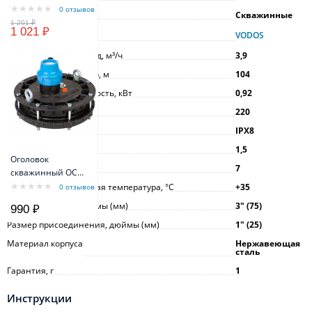
МТК 3x1,5 мм -
0 отзывов
Тип насоса
Скважинные
3x2,5мм
1 021 ₽
Производитель
VODOS
Максимальный расход, м³/ч
3,9
Максимальный напор, м
104
Максимальная мощность, кВт
0,92
Напряжение, В
220
Класс защиты
IPX8
Длина кабеля, м
1,5
Оголовок
Номинальный ток, А
7
скважинный ОСП
130-140/40
Максимальная рабочая температура, °С
+35
0 отзывов
пластиковый
Диаметр насоса, дюймы (мм)
3ʺ (75)
990 ₽
Размер присоединения, дюймы (мм)
1ʺ (25)
Материал корпуса
Нержавеющая
сталь
Гарантия, г
1
Инструкции