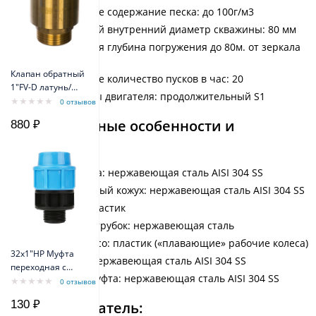
Максимальное содержание песка: до 100г/м3
Минимальный внутренний диаметр скважины: 80 мм
Максимальная глубина погружения до 80м. от зеркала
воды
Клапан обратный
Максимальное количество пусков в час: 20
1"FV-D латунь/
Режим работы двигателя: продолжительный S1
внеш резьба
0 отзывов
Belamos
Конструктивные особенности и
880 ₽
материалы:
Корпус насоса: нержавеющая сталь AISI 304 SS
Нагнетательный кожух: нержавеющая сталь AISI 304 SS
Диффузор: пластик
Выходной патрубок: нержавеющая сталь
Рабочее колесо: пластик («плавающие» рабочие колеса)
32х1"НР Муфта
Вал насоса: нержавеющая сталь AISI 304 SS
переходная с
Приводная муфта: нержавеющая сталь AISI 304 SS
наружной
0 отзывов
резьбой
130 ₽
Электродвигатель: