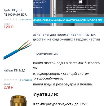
Труба ПНД 32
ПЭ100 Pn16 SDR11
(синий цвет)
0 отзывов
VODOS Standart
120 ₽
Насосы SKU предназначены для перекачивания чистых,
неагрессивных жидкостей, не содержащих твердых частиц
или волокон.
Насосы этой серии применяются:
для перекачивания чистой воды в системах бытового
водоснабжения;
Кабель КВ 3х2,5
для небольших водопроводных станций систем
коммунального водоснабжения;
0 отзывов
для перекачивания воды в резервуары и полива.
279 ₽
Условия эксплуатации:
Максимальная температура жидкости до +35°C