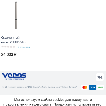
Скважинный
насос VODOS SKU
3-65 с
0 отзывов
кабелем1.5м
24 003 ₽
(1х230В, 0,92 кВт,
1")
интернет магазин
© Интернет-магазин “ИЦ Водос”, 2026 Сделано в “Vobus Group”
Мы используем файлы cookies для наилучшего
представления нашего сайта. Продолжая использовать этот