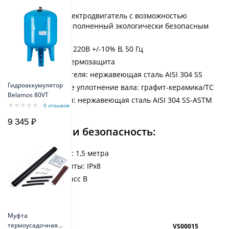
Погружной электродвигатель с возможностью
перемотки, заполненный экологически безопасным
маслом
Однофазный: 220В +/-10% В, 50 Гц
Встроенная термозащита
Корпус двигателя: нержавеющая сталь AISI 304 SS
Гидроаккумулятор
Механическое уплотнение вала: графит-керамика/TC
Belamos 80VT
Вал двигателя: нержавеющая сталь AISI 304 SS-ASTM
0 отзывов
5140
9 345 ₽
Исполнение и безопасность:
Длина кабеля: 1,5 метра
Степень защиты: IPx8
Изоляция: класс B
Характеристики
Муфта
термоусадочная
Артикул
VS00015