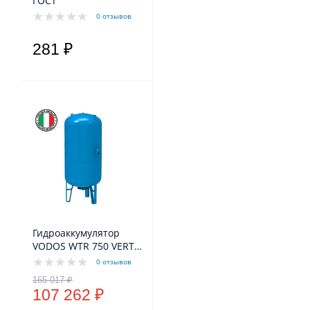
ГОСТ
0 отзывов
281 ₽
Гидроаккумулятор
VODOS WTR 750 VERT
(750 литров, 10bar, G 1
0 отзывов
1/4", +99°C, мембрана
EPDM SE.FA Italy)
107 262 ₽