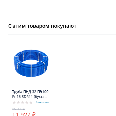
С этим товаром покупают
Труба ПНД 32 ПЭ100
Pn16 SDR11 (бухта
100м) (синий цвет)
0 отзывов
VODOS Standart
11 927 ₽