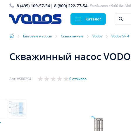
8 (495) 109-57-54
8 (800) 222-77-54
Ежедневно с 9:00 до 18:
Каталог
›
›
›
›
Бытовые насосы
Скважинные
Vodos
Vodos SP 4
Скважинный насос VODOS 4S
Арт. VS00294
0 отзывов