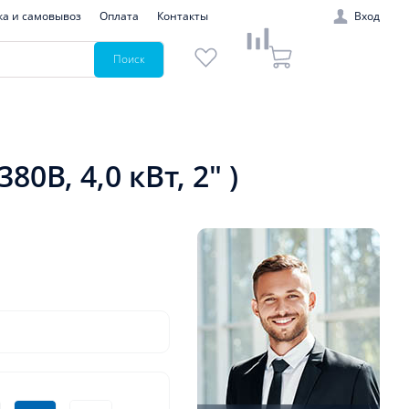
ка и самовывоз
Оплата
Контакты
Вход
Поиск
В, 4,0 кВт, 2" )