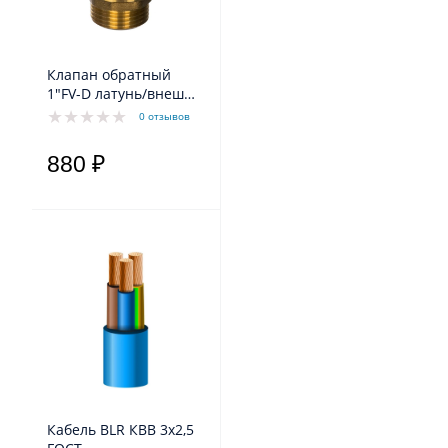
Клапан обратный
1"FV-D латунь/внеш
резьба Belamos
0 отзывов
880 ₽
Кабель BLR КВВ 3х2,5