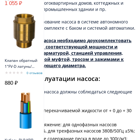
водоснабжения многоквартирных домов, коттеджных и
1 055 ₽
дачных поселков, промышленных здании и пр.
Возможно использование насоса в системе автономного
водоснабжения в комплекте с баком и системой автоматики.
!
Для установки насоса необходимо доукомплектовать
насос двигателем соответствующей мощности и
трубопроводной арматурой, станцией управления,
кабелем, кабельной муфтой, тросом и зажимами к
Клапан обратный
тросу соответствующего диаметра.
1"FV-D латунь/
внеш резьба
0 отзывов
Условия эксплуатации насоса:
Belamos
880 ₽
При эксплуатации насоса должны соблюдаться следующие
требования:
Температура перекачиваемой жидкости от + 0 до + З0
°С;
Рабочее напряжение: для однофазных насосов
220В/50Гц ±5%, для трехфазных насосов 380В/50Гц ±5%;
Максимальное содержание песка в воде до 300г/м3;