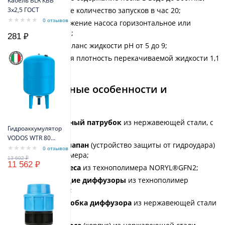
Кабель BLR КВВ
3х2,5 ГОСТ
Максимальное количество запусков в час 20;
0 отзывов
Рабочее положение насоса горизонтальное или
вертикальное;
281 ₽
Кислотный баланс жидкости pH от 5 до 9;
Максимальная плотность перекачиваемой жидкости 1,1
кг / дм3.
Конструктивные особенности и
материалы:
Нагнетательный патрубок
из нержавеющей стали, с
Гидроаккумулятор
резьбой;
VODOS WTR 80
Обратный клапан
(устройство защиты от гидроудара)
VERT (80 литров,
0 отзывов
из технополимера;
10bar, G1", +99°C,
11 562 ₽
мембрана EPDM
Рабочие колеса
из технополимера NORYL®GFN2;
SE.FA Italy)
Направляющие диффузоры
из технополимер
NORYL®GFN2;
Несущая коробка диффузора
из нержавеющей стали
АISI304;