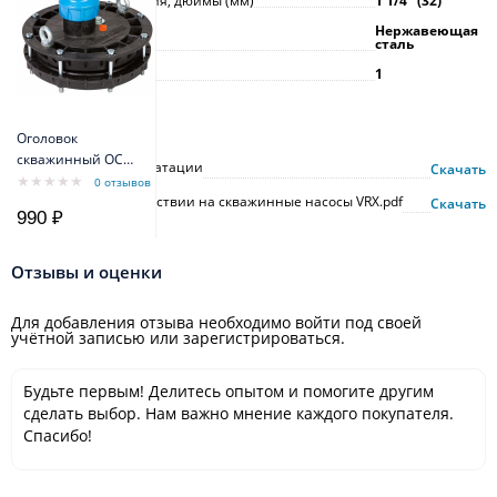
Размер присоединения, дюймы (мм)
1 1/4ʺ (32)
Материал корпуса
Нержавеющая
сталь
Гарантия, г
1
Инструкции
Оголовок
скважинный ОСП
Инструкция по эксплуатации
Скачать
130-140/40
0 отзывов
Декларация о соответствии на скважинные насосы VRX.pdf
пластиковый
Скачать
990 ₽
Отзывы и оценки
Для добавления отзыва необходимо войти под своей
учётной записью или зарегистрироваться.
Будьте первым! Делитесь опытом и помогите другим
сделать выбор. Нам важно мнение каждого покупателя.
Спасибо!