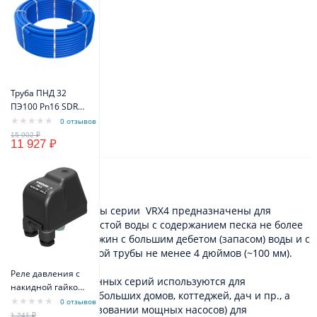
Труба ПНД 32
ПЭ100 Pn16 SDR11
(бухта 100м)
0 отзывов
(синий цвет)
11 927 ₽
VODOS Standart
Описание
Скважинные насосы серии VRX4 предназначены для
перекачивания чистой воды с содержанием песка не более
300 г/куб.м из скважин с большим дебетом (запасом) воды и с
диаметром обсадной трубы не менее 4 дюймов (~100 мм).
Реле давления с
Электронасосы данных серий используются для
накидной гайкой
водоснабжения небольших домов, коттеджей, дач и пр., а
VODOS PM/5 1/4" -
0 отзывов
также (при использовании мощных насосов) для
FG 16A(10A) IP44