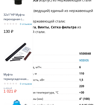
Рубашка насоса
(корпус) из нержавеющей стали
АISI304;
Рабочий вал
(ведущий) единый из нержавеющей
32х1"НР Муфта
стали АISI304;
переходная с
Суппорт
из нержавеющей стали;
наружной
0 отзывов
Тяговая муфта, Винты, Сетка фильтра
из
резьбой
130 ₽
нержавеющей стали.
Характеристики
Артикул
VS00048
Производитель
VODOS
Максимальный расход, м³/ч
6
Максимальный напор, м
110
Муфта
термоусадочная
Максимальная мощность, кВт
1,5
МТК 3x1,5 мм -
0 отзывов
Напряжение, В
220
3x2,5мм
1 021 ₽
Максимальная рабочая температура, °С
+30
Диаметр насоса, дюймы (мм)
4ʺ (100)