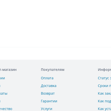
т-магазин
Покупателям
Инфор
нии
Оплата
Статус 
ы
Доставка
Сроки 
каты
Возврат
Как зак
и
Гарантии
Как по
ичество
Услуги
Как уст