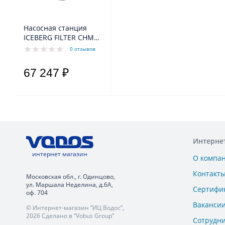
Насосная станция
ICEBERG FILTER СНМ4-
ЗDС-LA (Hном.-45 м;
0 отзывов
Qном.-4,0 м3/ч, P=1.5
кВт)
67 247 ₽
Интерне
интернет магазин
О компа
Контакт
Московская обл., г. Одинцово,
ул. Маршала Неделина, д.6А,
Сертифи
оф. 704
Ваканси
© Интернет-магазин “ИЦ Водос”,
2026 Сделано в “Vobus Group”
Сотрудн