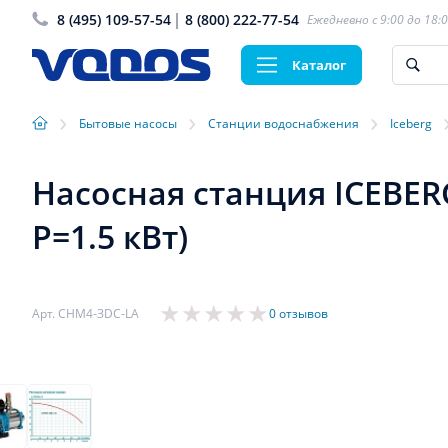
8 (495) 109-57-54
8 (800) 222-77-54
Ежедневно с 9:00 до 18:
Каталог
›
›
›
Бытовые насосы
Станции водоснабжения
Iceberg
Насосная станция ICEBERG
P=1.5 кВт)
Арт. СНМ4-ЗDС-LA
0 отзывов