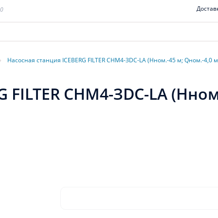
Достав
00
›
Насосная станция ICEBERG FILTER СНМ4-ЗDС-LA (Hном.-45 м; Qном.-4,0 м3
 FILTER СНМ4-ЗDС-LA (Hном.