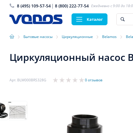
8 (495) 109-57-54
8 (800) 222-77-54
Ежедневно с 9:00 до 18:
Каталог
›
›
›
›
Бытовые насосы
Циркуляционные
Belamos
Bel
Циркуляционный насос B
Арт. BLM000BRS328G
0 отзывов