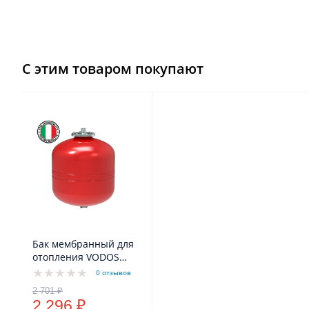
С этим товаром покупают
Бак мембранный для
отопления VODOS
HEAT 8л ( 5bar, G 3/4
0 отзывов
`` НР, мембрана EPDM
+100`C SE.FA Italy)
2 296 ₽