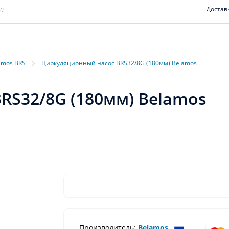
Достав
00
›
amos BRS
Циркуляционный насос BRS32/8G (180мм) Belamos
RS32/8G (180мм) Belamos
Производитель:
Belamos