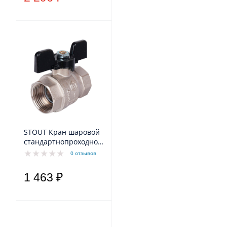
STOUT Кран шаровой
стандартнопроходной,
ВР/ВР, ручка бабочка
0 отзывов
1"
1 463 ₽