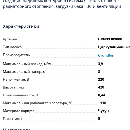
создания надежных контуров в системах "теплых полов",
радиаторного отопления, загрузки бака ГВС и вентиляции
Характеристики
Артикул
GRN99309088
Тип насоса
Циркуляционны
Производитель
Grundfos
Максимальный расход, м³/ч
3,9
Максимальный напор, м
8
Напряжение, В
220
Высота_, мм
420
Номинальный ток, А
0,44
Максимальная рабочая температура, °С
+110
Материал корпуса
Чугун
Гарантия, г
5