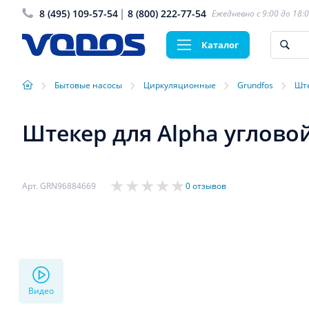
8 (495) 109-57-54
8 (800) 222-77-54
Ежедневно с 9:00 до 18:
Каталог
›
›
›
›
Бытовые насосы
Циркуляционные
Grundfos
Ште
Штекер для Alpha угловой
Арт. GRN96884669
0 отзывов
Видео