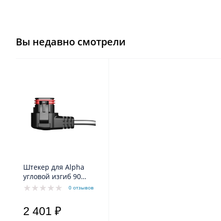
Вы недавно смотрели
Штекер для Alpha
угловой изгиб 90
градусов, включая
0 отзывов
кабель 4м Grundfos
2 401 ₽