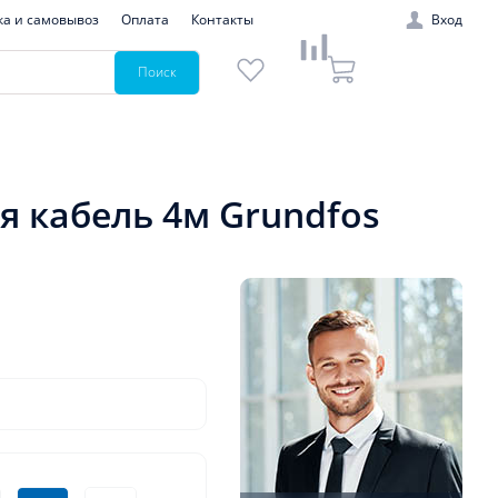
ка и самовывоз
Оплата
Контакты
Вход
Поиск
я кабель 4м Grundfos