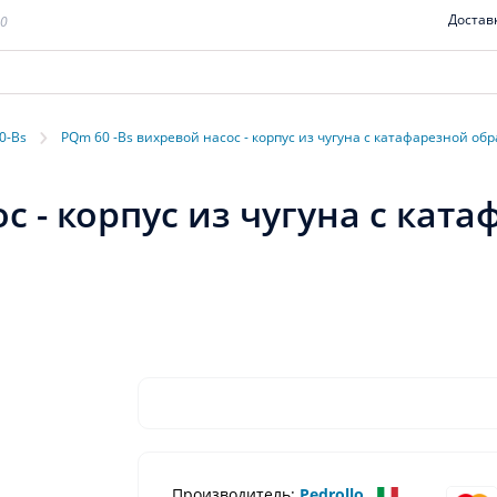
Достав
00
›
0-Bs
PQm 60 -Bs вихревой насос - корпус из чугуна с катафарезной об
с - корпус из чугуна с кат
Производитель:
Pedrollo