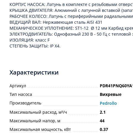
КОРПУС НАСОСА: Латунь в комплекте с резьбовыми отверст
КРЫШКА ДВИГАТЕЛЯ: Алюминий с латунной вставкой (запат
РАБОЧЕЕ КОЛЕСО: Латунь с периферийными радиальными
ВЕДУЩИЙ ВАЛ: Нержавеющая сталь AISI 431
МЕХАНИЧЕСКОЕ УПЛОТНЕНИЕ: ST1-12 Ø 12 мм Карбид кремн
ЭЛЕКТРОДВИГАТЕЛЬ: Однофазный 230 В - 50 Гц с тепловой з
ИЗОЛЯЦИЯ: класс F
СТЕПЕНЬ ЗАЩИТЫ: IP X4.
Характеристики
Артикул
PDR41PNQ60YA
Тип насоса
Вихревые
Производитель
Pedrollo
Максимальный расход, м³/ч
2.1
Максимальный напор, м
44
Максимальная мощность, кВт
0.37