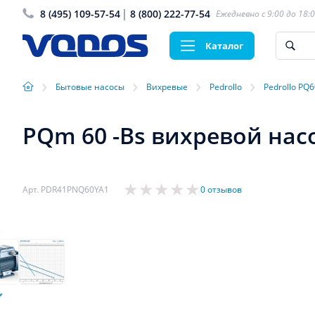
8 (495) 109-57-54
8 (800) 222-77-54
Ежедневно с 9:00 до 18:
Каталог
›
›
›
›
Бытовые насосы
Вихревые
Pedrollo
Pedrollo PQ6
PQm 60 -Bs вихревой насо
Арт. PDR41PNQ60YA1
0 отзывов