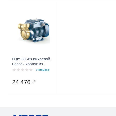
PQm 60 -Bs вихревой
насос - корпус из
чугуна с
0 отзывов
катафарезной
обработкой
24 476 ₽