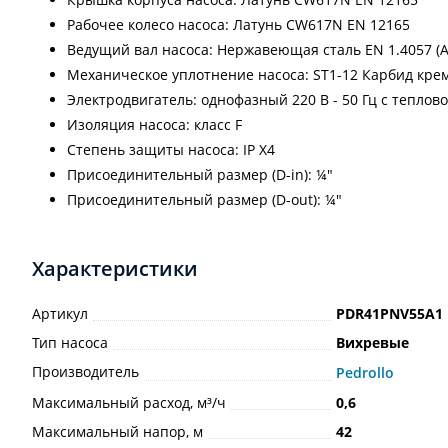
Рабочее колесо насоса: Латунь CW617N EN 12165
Ведущий вал насоса: Нержавеющая сталь EN 1.4057 (AI
Механическое уплотнение насоса: ST1-12 Карбид крем
Электродвигатель: однофазный 220 В - 50 Гц с теплов
Изоляция насоса: класс F
Степень защиты насоса: IP Х4
Присоединительный размер (D-in): ¼"
Присоединительный размер (D-out): ¼"
Характеристики
Артикул
PDR41PNV55A1
Тип насоса
Вихревые
Производитель
Pedrollo
Максимальный расход, м³/ч
0,6
Максимальный напор, м
42