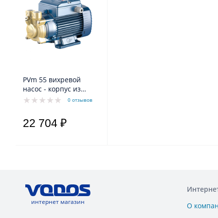
PVm 55 вихревой
насос - корпус из
латуни с
0 отзывов
катафарезной
обработкой
22 704 ₽
Интерне
интернет магазин
О компа