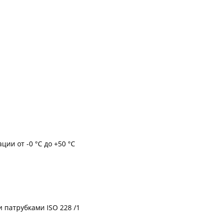
ии от -0 °C до +50 °C
 патрубками ISО 228 /1