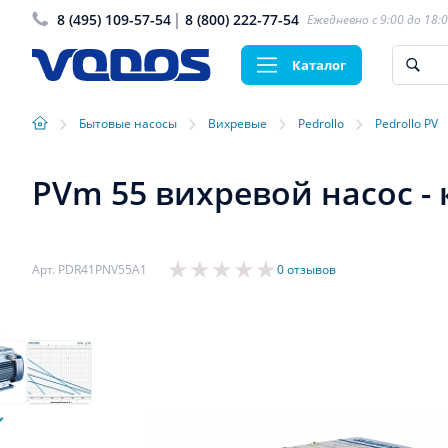
8 (495) 109-57-54
8 (800) 222-77-54
Ежедневно с 9:00 до 18:
Каталог
›
›
›
›
Бытовые насосы
Вихревые
Pedrollo
Pedrollo PV
PVm 55 вихревой насос -
Арт. PDR41PNV55A1
0 отзывов